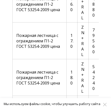
+
ограждением П1-2
6.
8
R
ГОСТ 53254-2009 цена
0
8
A
0
L
Z
7
N
Пожарная лестница с
1
9
+
ограждением П1-2
7.
5
R
ГОСТ 53254-2009 цена
0
6
A
0
L
Z
5
N
Пожарная лестница с
1
4
+
ограждением П1-2
8.
2
R
ГОСТ 53254-2009 цена
0
4
A
0
L
Z
8
Мы используем файлы cookie, чтобы улучшить работу сайта
N
Пожарная лестница с
1
8